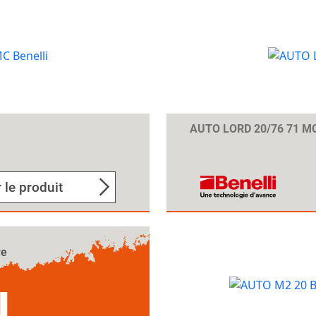
AUTO LORD 20/76 71 M
 le produit
re
N