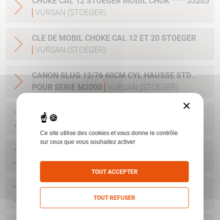
CHOKE CAL 12 STOEGER MOBIL CHOK **** 33203
VURSAN (STOEGER)
CLE DE MOBIL CHOKE CAL 12 ET 20 STOEGER
VURSAN (STOEGER)
CANON SLUG 12/76 60CM CYL HAUSSE STD .
POUR SERIE M2000
VURSAN (STOEGER)
×
CANON BV 12/76 71CM MC VURSAN
VURSAN
(STOEGER)
Ce site utilise des cookies et vous donne le contrôle
sur ceux que vous souhaitez activer
CANON M3000 CAMO MAX5 12/76 71 MC
VURSAN (STOEGER)
TOUT ACCEPTER
CANON SLUG 12/76 61CM CYL POUR MOD 3000
TOUT REFUSER
VURSAN (STOEGER)