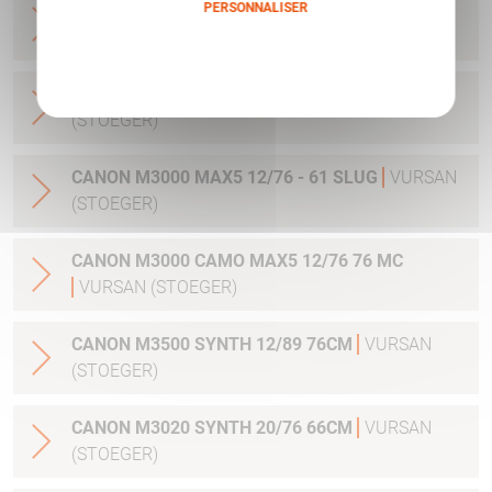
PERSONNALISER
CANON 12/76 66CM POUR MOD 3000
VURSAN
(STOEGER)
Politique de confidentialité
CANON 12/76 71CM POUR MOD 3000
VURSAN
(STOEGER)
CANON M3000 MAX5 12/76 - 61 SLUG
VURSAN
(STOEGER)
CANON M3000 CAMO MAX5 12/76 76 MC
VURSAN (STOEGER)
CANON M3500 SYNTH 12/89 76CM
VURSAN
(STOEGER)
CANON M3020 SYNTH 20/76 66CM
VURSAN
(STOEGER)