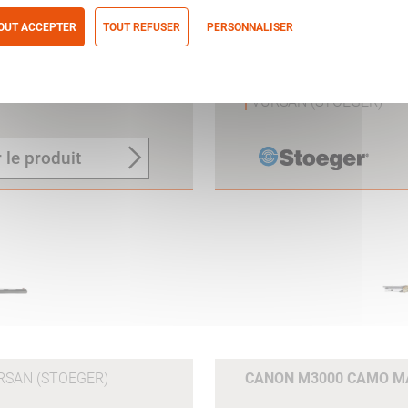
OUT ACCEPTER
TOUT REFUSER
PERSONNALISER
itique de confidentialité
OEGER
VURSAN
CANON SLUG 12/76 60C
VURSAN (STOEGER)
 le produit
RSAN (STOEGER)
CANON M3000 CAMO MA