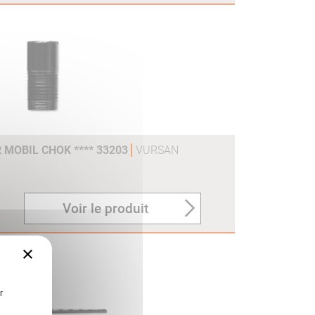
 MOBIL CHOK **** 33203
VURSAN
Voir le produit
×
r