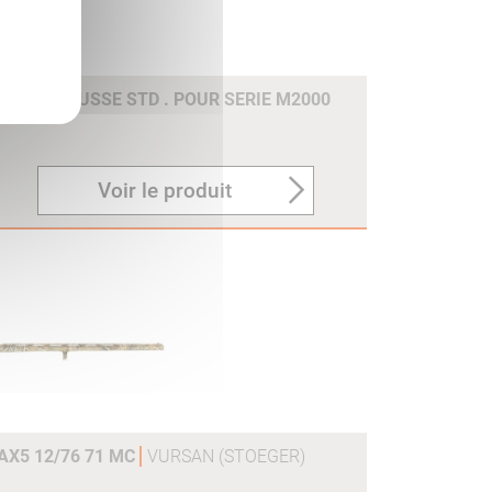
M CYL HAUSSE STD . POUR SERIE M2000
Voir le produit
X5 12/76 71 MC
VURSAN (STOEGER)