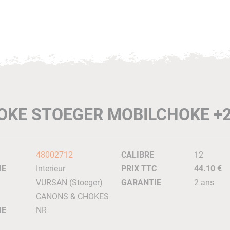
OKE STOEGER MOBILCHOKE +
48002712
CALIBRE
12
IE
Interieur
PRIX TTC
44.10 €
VURSAN (Stoeger)
GARANTIE
2 ans
CANONS & CHOKES
IE
NR