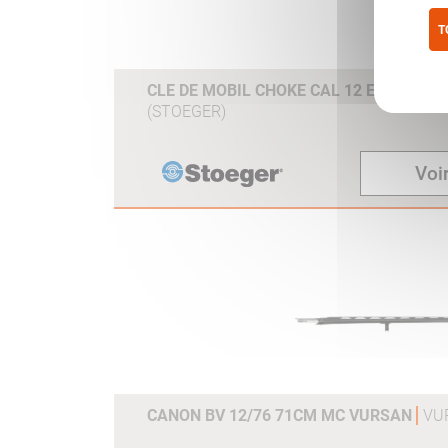
T
Pol
CLE DE MOBIL CHOKE CAL 12 ET 20 ST
(STOEGER)
Voir
CANON BV 12/76 71CM MC VURSAN
VU