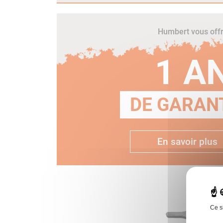
Humbert vous off
1 A
DE GARANT
En savoir plus
Ce s