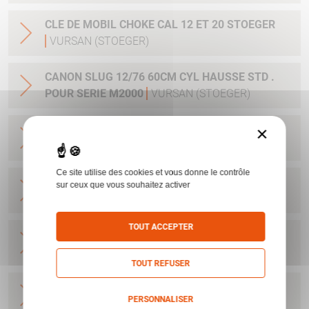
CLE DE MOBIL CHOKE CAL 12 ET 20 STOEGER
VURSAN (STOEGER)
CANON SLUG 12/76 60CM CYL HAUSSE STD .
POUR SERIE M2000
VURSAN (STOEGER)
×
CANON BV 12/76 71CM MC VURSAN
VURSAN
(STOEGER)
Ce site utilise des cookies et vous donne le contrôle
CANON M3000 CAMO MAX5 12/76 71 MC
sur ceux que vous souhaitez activer
VURSAN (STOEGER)
TOUT ACCEPTER
CANON SLUG 12/76 61CM CYL POUR MOD 3000
VURSAN (STOEGER)
TOUT REFUSER
CANON 12/76 66CM POUR MOD 3000
VURSAN
PERSONNALISER
(STOEGER)