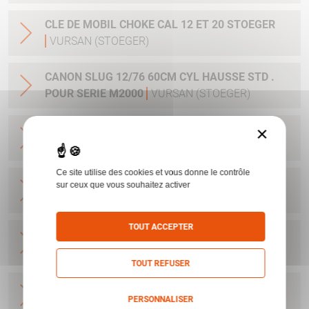
CLE DE MOBIL CHOKE CAL 12 ET 20 STOEGER
VURSAN (STOEGER)
CANON SLUG 12/76 60CM CYL HAUSSE STD .
POUR SERIE M2000
VURSAN (STOEGER)
×
CANON BV 12/76 71CM MC VURSAN
VURSAN
(STOEGER)
Ce site utilise des cookies et vous donne le contrôle
CANON M3000 CAMO MAX5 12/76 71 MC
sur ceux que vous souhaitez activer
VURSAN (STOEGER)
TOUT ACCEPTER
CANON 12/76 66CM POUR MOD 3000
VURSAN
(STOEGER)
TOUT REFUSER
CANON 12/76 71CM POUR MOD 3000
VURSAN
PERSONNALISER
(STOEGER)