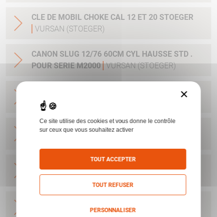
CLE DE MOBIL CHOKE CAL 12 ET 20 STOEGER
VURSAN (STOEGER)
CANON SLUG 12/76 60CM CYL HAUSSE STD .
POUR SERIE M2000
VURSAN (STOEGER)
×
CANON BV 12/76 71CM MC VURSAN
VURSAN
(STOEGER)
Ce site utilise des cookies et vous donne le contrôle
CANON M3000 CAMO MAX5 12/76 71 MC
sur ceux que vous souhaitez activer
VURSAN (STOEGER)
TOUT ACCEPTER
CANON SLUG 12/76 61CM CYL POUR MOD 3000
VURSAN (STOEGER)
TOUT REFUSER
CANON 12/76 71CM POUR MOD 3000
VURSAN
PERSONNALISER
(STOEGER)