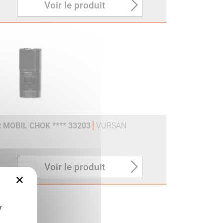
Voir le produit
 MOBIL CHOK **** 33203
VURSAN
Voir le produit
×
r