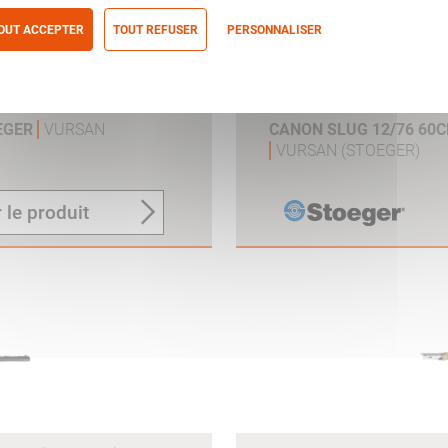
OUT ACCEPTER
TOUT REFUSER
PERSONNALISER
itique de confidentialité
OEGER
VURSAN
CANON SLUG 12/76 60C
VURSAN (STOEGER)
 le produit