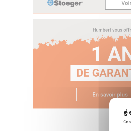
Voir
Humbert vous off
1 A
DE GARANT
En savoir plus
Ce s