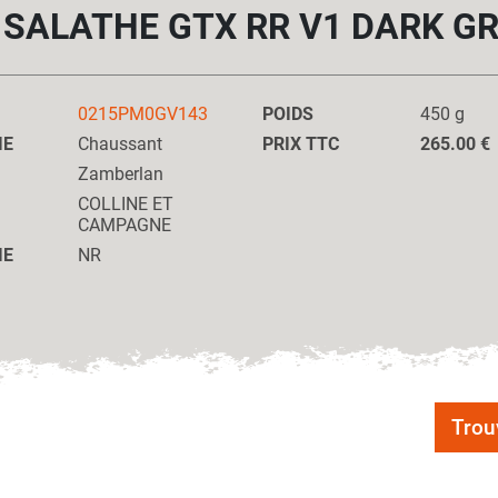
 SALATHE GTX RR V1 DARK G
0215PM0GV143
POIDS
450 g
IE
Chaussant
PRIX TTC
265.00 €
Zamberlan
COLLINE ET
CAMPAGNE
IE
NR
Trou