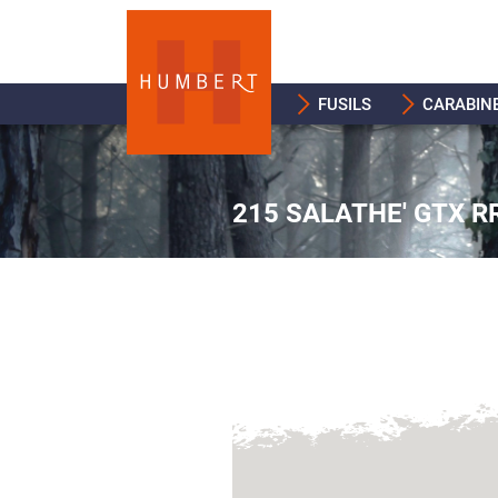
FUSILS
CARABIN
215 SALATHE' GTX R