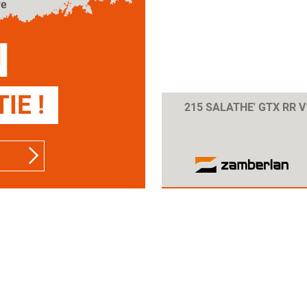
re
Taille :
43
Couleur :
Vert foncé
N
IE !
215 SALATHE' GTX RR 