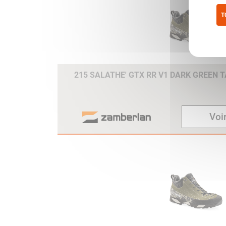
T
Pol
215 SALATHE' GTX RR V1 DARK GREEN T
Voir