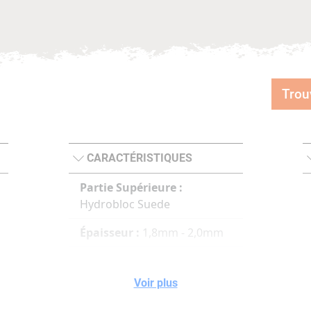
Trou
CARACTÉRISTIQUES
Partie Supérieure :
Hydrobloc Suede
Épaisseur :
1,8mm - 2,0mm
Revêtement :
Gore Tex
Extended Comfort
Voir plus
Semelle intérieure :
Double