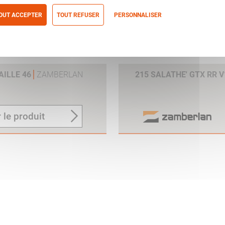
OUT ACCEPTER
TOUT REFUSER
PERSONNALISER
itique de confidentialité
AILLE 46
ZAMBERLAN
215 SALATHE' GTX RR 
 le produit