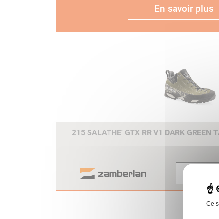
En savoir plus
215 SALATHE' GTX RR V1 DARK GREEN T
Voir
Ce s