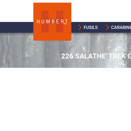
FUSILS
CARABIN
226 SALATHE' TREK 