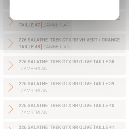
TAILLE 46
ZAMBERLAN
Politique de confidentialité
226 SALATHE' TREK GTX RR VH VERT / ORANGE
TAILLE 47
ZAMBERLAN
226 SALATHE' TREK GTX RR VH VERT / ORANGE
TAILLE 48
ZAMBERLAN
226 SALATHE' TREK GTX RR OLIVE TAILLE 38
ZAMBERLAN
226 SALATHE' TREK GTX RR OLIVE TAILLE 39
ZAMBERLAN
226 SALATHE' TREK GTX RR OLIVE TAILLE 40
ZAMBERLAN
226 SALATHE' TREK GTX RR OLIVE TAILLE 41