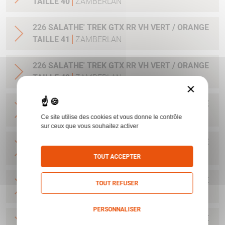
TAILLE 40
ZAMBERLAN
226 SALATHE' TREK GTX RR VH VERT / ORANGE
TAILLE 41
ZAMBERLAN
226 SALATHE' TREK GTX RR VH VERT / ORANGE
TAILLE 42
ZAMBERLAN
×
226 SALATHE' TREK GTX RR VH VERT / ORANGE
TAILLE 43
ZAMBERLAN
Ce site utilise des cookies et vous donne le contrôle
sur ceux que vous souhaitez activer
226 SALATHE' TREK GTX RR VH VERT / ORANGE
TAILLE 44
ZAMBERLAN
TOUT ACCEPTER
226 SALATHE' TREK GTX RR VH VERT / ORANGE
TOUT REFUSER
TAILLE 45
ZAMBERLAN
PERSONNALISER
226 SALATHE' TREK GTX RR VH VERT / ORANGE