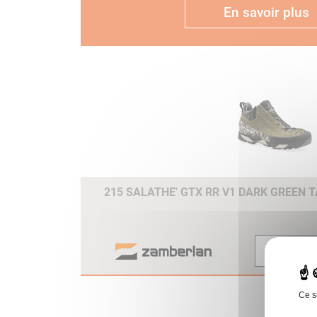
En savoir plus
215 SALATHE' GTX RR V1 DARK GREEN T
Voir
Ce s