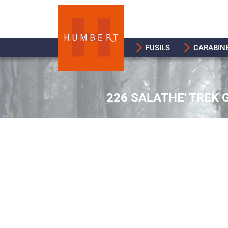
FUSILS
CARABIN
226 SALATHE' TREK 