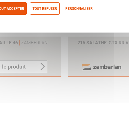
OUT ACCEPTER
TOUT REFUSER
PERSONNALISER
itique de confidentialité
AILLE 46
ZAMBERLAN
215 SALATHE' GTX RR 
 le produit