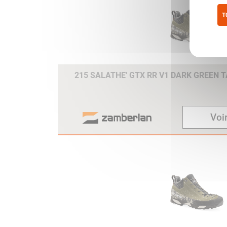
T
Pol
215 SALATHE' GTX RR V1 DARK GREEN T
Voir