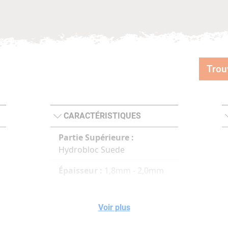
Trou
CARACTÉRISTIQUES
Partie Supérieure :
Hydrobloc Suede
Épaisseur :
1,8mm - 2,0mm
Revêtement :
Gore Tex
Extended Comfort
Voir plus
Semelle intérieure :
Double