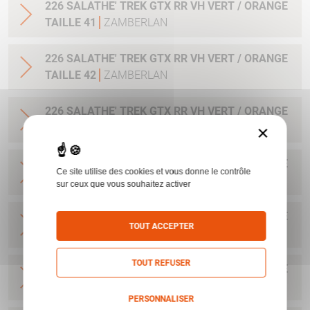
226 SALATHE' TREK GTX RR VH VERT / ORANGE
TAILLE 41
ZAMBERLAN
226 SALATHE' TREK GTX RR VH VERT / ORANGE
TAILLE 42
ZAMBERLAN
226 SALATHE' TREK GTX RR VH VERT / ORANGE
TAILLE 43
ZAMBERLAN
×
226 SALATHE' TREK GTX RR VH VERT / ORANGE
Ce site utilise des cookies et vous donne le contrôle
TAILLE 44
ZAMBERLAN
sur ceux que vous souhaitez activer
226 SALATHE' TREK GTX RR VH VERT / ORANGE
TOUT ACCEPTER
TAILLE 45
ZAMBERLAN
TOUT REFUSER
226 SALATHE' TREK GTX RR VH VERT / ORANGE
TAILLE 46
ZAMBERLAN
PERSONNALISER