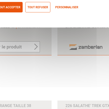
OUT ACCEPTER
TOUT REFUSER
PERSONNALISER
itique de confidentialité
AILLE 47
ZAMBERLAN
215 SALATHE' GTX RR 
 le produit
ORANGE TAILLE 38
226 SALATHE' TREK GTX