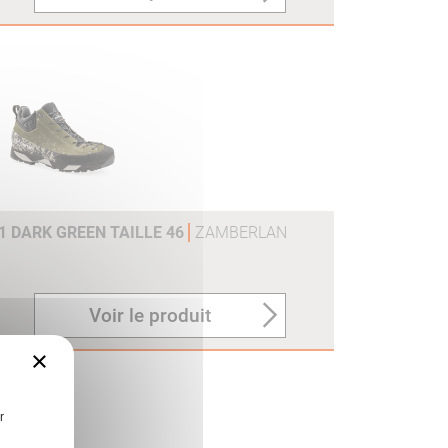
V1 DARK GREEN TAILLE 46
ZAMBERLAN
Voir le produit
×
r