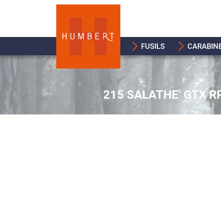
FUSILS
CARABIN
215 SALATHE' GTX R