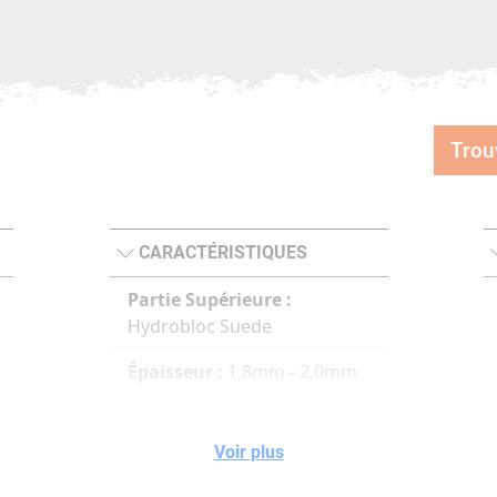
Trou
CARACTÉRISTIQUES
Partie Supérieure :
Hydrobloc Suede
Épaisseur :
1,8mm - 2,0mm
Revêtement :
Gore Tex
Extended Comfort
Voir plus
Semelle intérieure :
Double