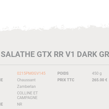
 SALATHE GTX RR V1 DARK G
0215PM0GV145
POIDS
450 g
IE
Chaussant
PRIX TTC
265.00 €
Zamberlan
COLLINE ET
CAMPAGNE
IE
NR