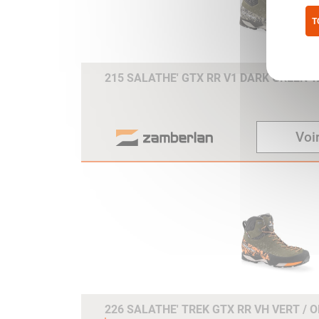
T
Pol
215 SALATHE' GTX RR V1 DARK GREEN T
Voir
226 SALATHE' TREK GTX RR VH VERT / 