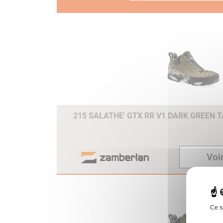
215 SALATHE' GTX RR V1 DARK GREEN T
Voir
Ce s