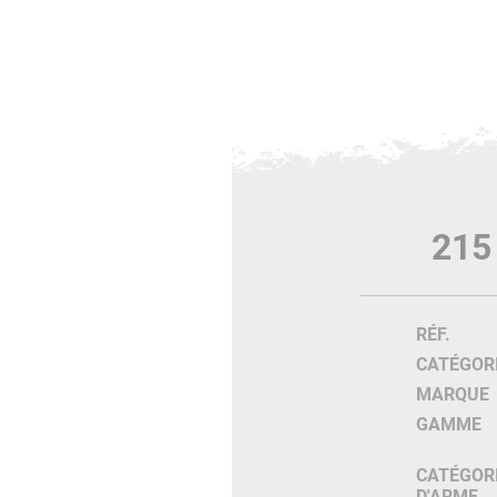
215
RÉF.
CATÉGOR
MARQUE
GAMME
CATÉGOR
D'ARME