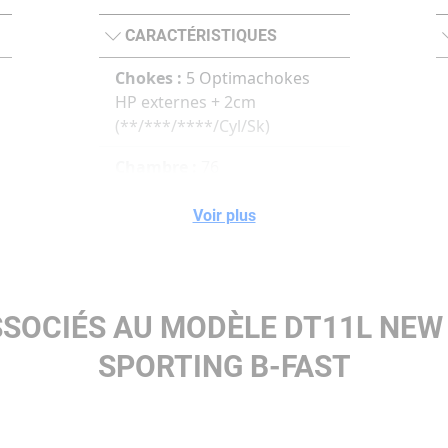
CARACTÉRISTIQUES
Chokes :
5 Optimachokes
HP externes + 2cm
(**/***/****/Cyl/Sk)
Chambre :
76
Bande :
10x8mm
Voir plus
Crosse :
B-Fast
SSOCIÉS AU MODÈLE DT11L NEW
SPORTING B-FAST