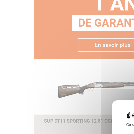
1 A
DE GARANT
En savoir plus
SUP DT11 SPORTING 12 81 OCHP B-FAS
Ce s