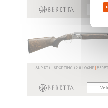
T
Voir
Pol
SUP DT11 SPORTING 12 81 OCHP
BERE
Voir