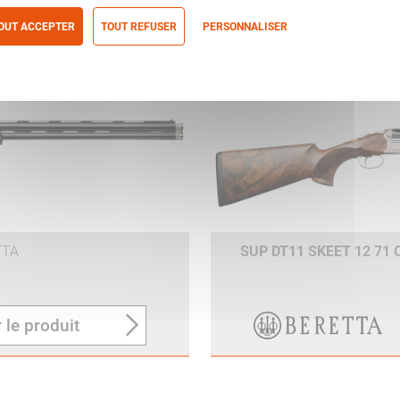
OUT ACCEPTER
TOUT REFUSER
PERSONNALISER
 le produit
itique de confidentialité
TTA
SUP DT11 SKEET 12 71
 le produit