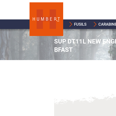
FUSILS
CARABIN
SUP DT11L NEW ENG
BFAST