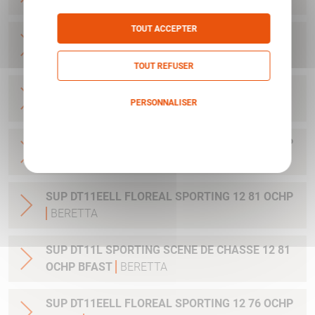
TOUT ACCEPTER
SUP DT11L SPORTING SCENE DE CHASSE 12 81
OCHP
BERETTA
TOUT REFUSER
SUP DT11L SPORTING SCENE DE CHASSE 12 71
PERSONNALISER
OCHP
BERETTA
Politique de confidentialité
SUP DT11EELL FLOREAL SPORTING 12 76 OCHP
BERETTA
SUP DT11EELL FLOREAL SPORTING 12 81 OCHP
BERETTA
SUP DT11L SPORTING SCENE DE CHASSE 12 81
OCHP BFAST
BERETTA
SUP DT11EELL FLOREAL SPORTING 12 76 OCHP