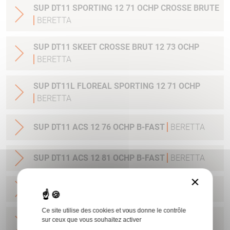
SUP DT11 SPORTING 12 71 OCHP CROSSE BRUTE
BERETTA
SUP DT11 SKEET CROSSE BRUT 12 73 OCHP
BERETTA
SUP DT11L FLOREAL SPORTING 12 71 OCHP
BERETTA
SUP DT11 ACS 12 76 OCHP B-FAST
BERETTA
SUP DT11 ACS 12 81 OCHP B-FAST
BERETTA
×
SUP DT11 SKEET BFAST 12 73 OCHP
BERETTA
Ce site utilise des cookies et vous donne le contrôle
SUP DT11L SPORTING SCENE DE CHASSE 12 76
sur ceux que vous souhaitez activer
OCHP
BERETTA