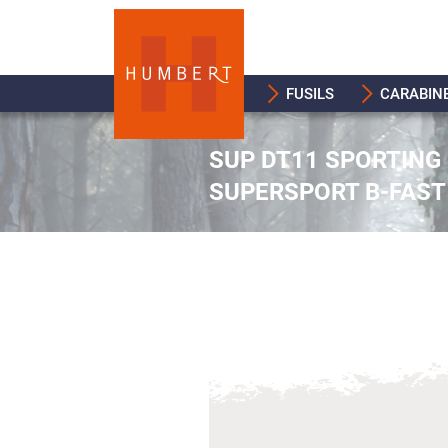
FUSILS
CARABIN
SUP DT11 SPORTING 
SUPERSPORT B-FAST