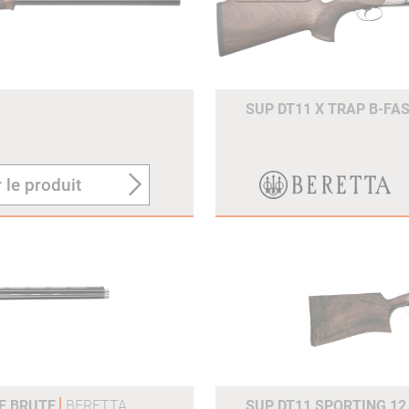
SUP DT11 X TRAP B-FA
 le produit
SE BRUTE
BERETTA
SUP DT11 SPORTING 12