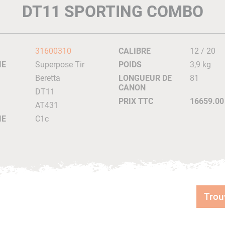
DT11 SPORTING COMBO
31600310
CALIBRE
12 / 20
IE
Superpose Tir
POIDS
3,9 kg
Beretta
LONGUEUR DE
81
CANON
DT11
PRIX TTC
16659.00
AT431
IE
C1c
Trou