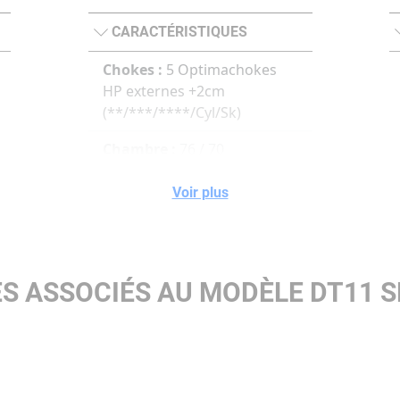
CARACTÉRISTIQUES
Chokes :
5 Optimachokes
HP externes +2cm
(**/***/****/Cyl/Sk)
Chambre :
76 / 70
Bande :
10x8mm
Voir plus
Crosse :
B-Fast
ES ASSOCIÉS AU MODÈLE DT11 