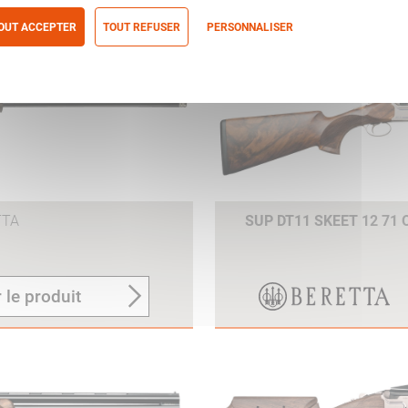
 le produit
OUT ACCEPTER
TOUT REFUSER
PERSONNALISER
itique de confidentialité
TTA
SUP DT11 SKEET 12 71
 le produit