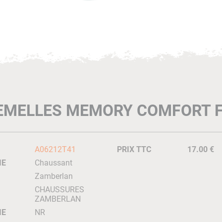
EMELLES MEMORY COMFORT F
A06212T41
PRIX TTC
17.00 €
IE
Chaussant
Zamberlan
CHAUSSURES
ZAMBERLAN
IE
NR