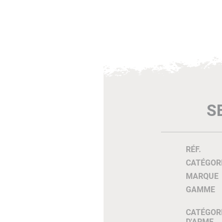
S
RÉF.
CATÉGOR
MARQUE
GAMME
CATÉGOR
D'ARME