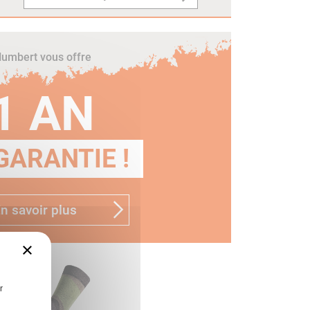
umbert vous offre
1 AN
GARANTIE !
n savoir plus
×
r