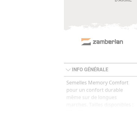
INFO GÉNÉRALE
Semelles Memory Comfort
pour un confort durable
même sur de longues
marches. Tailles disponibles :
37 à 48