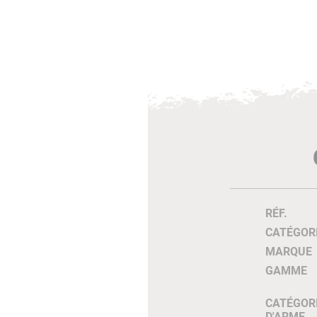
RÉF.
CATÉGOR
MARQUE
GAMME
CATÉGOR
D'ARME