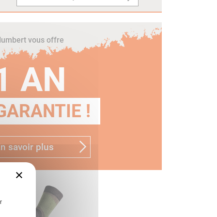
umbert vous offre
1 AN
GARANTIE !
n savoir plus
×
r