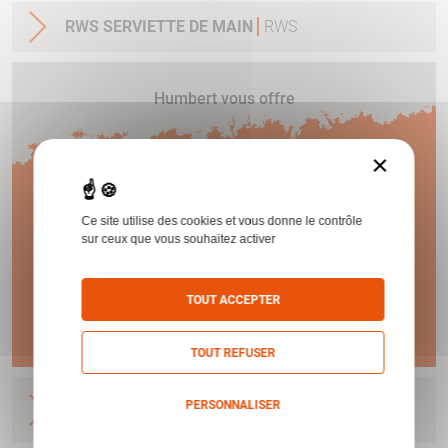
RWS SERVIETTE DE MAIN
RWS
Humbert vous offre
1 AN
×
Ce site utilise des cookies et vous donne le contrôle
DE GARANTIE !
sur ceux que vous souhaitez activer
TOUT ACCEPTER
En savoir plus
TOUT REFUSER
HAUSKEN QUICK SLEEVE ORANGE / L 1225MM
PERSONNALISER
DIAM. 50MM
HAUSKEN
Politique de confidentialité