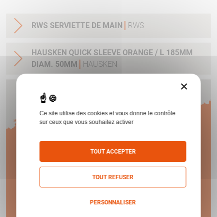
RWS SERVIETTE DE MAIN
RWS
HAUSKEN QUICK SLEEVE ORANGE / L 185MM
DIAM. 50MM
HAUSKEN
×
Humbert vous offre
Ce site utilise des cookies et vous donne le contrôle
1 AN
sur ceux que vous souhaitez activer
TOUT ACCEPTER
DE GARANTIE !
TOUT REFUSER
En savoir plus
PERSONNALISER