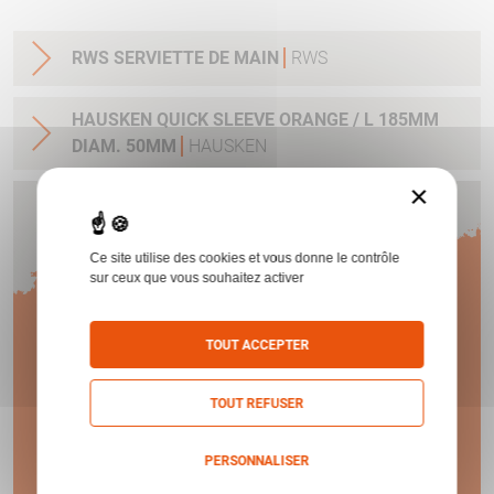
RWS SERVIETTE DE MAIN
RWS
HAUSKEN QUICK SLEEVE ORANGE / L 185MM
DIAM. 50MM
HAUSKEN
×
Humbert vous offre
Ce site utilise des cookies et vous donne le contrôle
1 AN
sur ceux que vous souhaitez activer
TOUT ACCEPTER
DE GARANTIE !
TOUT REFUSER
En savoir plus
PERSONNALISER