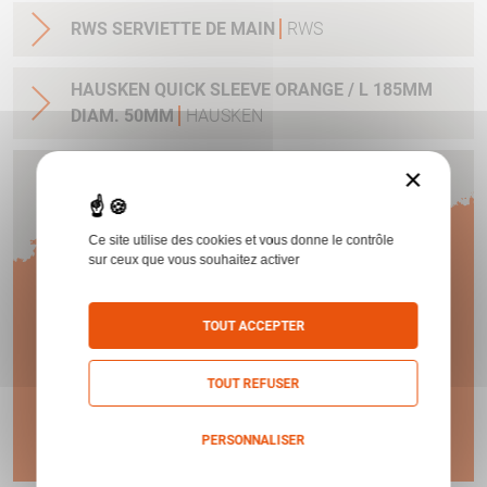
RWS SERVIETTE DE MAIN
RWS
HAUSKEN QUICK SLEEVE ORANGE / L 185MM
DIAM. 50MM
HAUSKEN
×
Humbert vous offre
Ce site utilise des cookies et vous donne le contrôle
1 AN
sur ceux que vous souhaitez activer
TOUT ACCEPTER
DE GARANTIE !
TOUT REFUSER
En savoir plus
PERSONNALISER
Politique de confidentialité