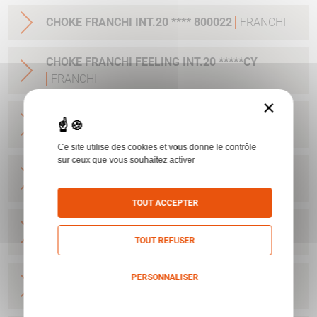
CHOKE FRANCHI INT.20 **** 800022
FRANCHI
CHOKE FRANCHI FEELING INT.20 *****CY
FRANCHI
×
CHOKE COURT FRANCHI FALC S INT.20 *
FRANCHI
Ce site utilise des cookies et vous donne le contrôle
sur ceux que vous souhaitez activer
CHOKE COURT FRANCHI FALC S INT.20 **
FRANCHI
TOUT ACCEPTER
CHOKE COURT FRANCHI FALC S INT.20 ***
FRANCHI
TOUT REFUSER
CHOKE COURT FRANCHI FALC S INT.20 CYL
PERSONNALISER
FRANCHI
Politique de confidentialité