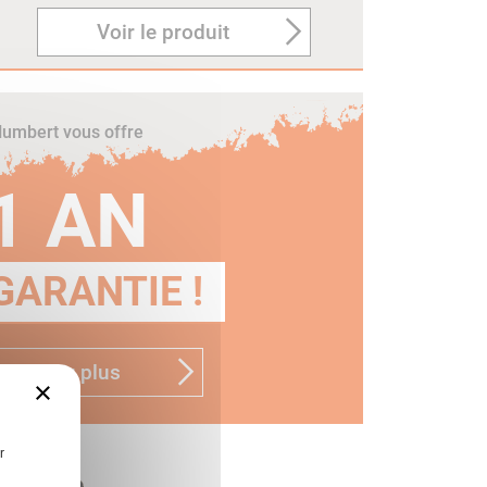
Voir le produit
umbert vous offre
1 AN
GARANTIE !
n savoir plus
×
r