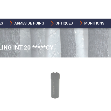
ES
ARMES DE POING
OPTIQUES
MUNITIONS
ING INT.20 *****CY