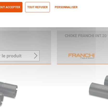
OUT ACCEPTER
TOUT REFUSER
PERSONNALISER
itique de confidentialité
CHOKE FRANCHI INT.20 
 le produit