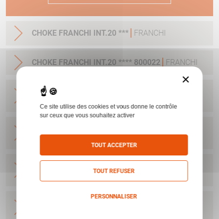
CHOKE FRANCHI INT.20 ***
FRANCHI
CHOKE FRANCHI INT.20 **** 800022
FRANCHI
×
CHOKE FRANCHI FEELING INT.20 *****CY
FRANCHI
Ce site utilise des cookies et vous donne le contrôle
sur ceux que vous souhaitez activer
CHOKE COURT FRANCHI FALC S INT.20 *
FRANCHI
TOUT ACCEPTER
CHOKE COURT FRANCHI FALC S INT.20 **
TOUT REFUSER
FRANCHI
PERSONNALISER
CHOKE COURT FRANCHI FALC S INT.20 ***
FRANCHI
Politique de confidentialité