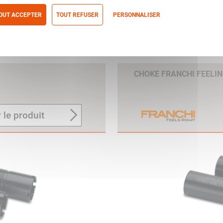
OUT ACCEPTER
TOUT REFUSER
PERSONNALISER
itique de confidentialité
CHOKE FRANCHI FEELING
 le produit