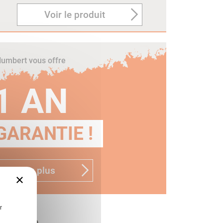
Voir le produit
umbert vous offre
1 AN
GARANTIE !
n savoir plus
×
r