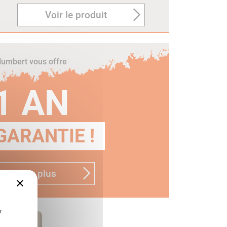
Voir le produit
umbert vous offre
1 AN
GARANTIE !
n savoir plus
×
r