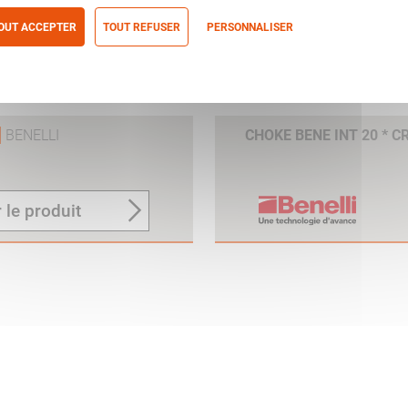
OUT ACCEPTER
TOUT REFUSER
PERSONNALISER
itique de confidentialité
BENELLI
CHOKE BENE INT 20 * C
 le produit