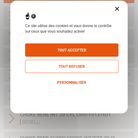
×
CLEF DE CHOKE BENE INT C20 F0017300
BENELLI
Ce site utilise des cookies et vous donne le contrôle
sur ceux que vous souhaitez activer
CHOKE BENE INT 20 * CRIO F0131200
BENELLI
TOUT ACCEPTER
CHOKE BENE INT 20 ** CRIO F0131300
BENELLI
TOUT REFUSER
CHOKE BENE INT 20 *** CRIO F0131401
BENELLI
PERSONNALISER
CHOKE BENE INT 20 **** CRIO F0131500
Politique de confidentialité
BENELLI
CHOKE BENE INT 20 CYL CRIO F0131601
BENELLI