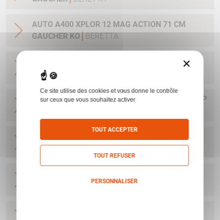
AUTO A400 XPLOR 12 MAG ACTION 71 CM
GAUCHER KO
BERETTA
×
AUTO A400 XPLOR 12 MAG ACTION 76 CM
GAUCHER KO
BERETTA
Ce site utilise des cookies et vous donne le contrôle
AUTO A400 LITE SYNT KO+ NOIR 12/76 71 OCHP
sur ceux que vous souhaitez activer
BERETTA
TOUT ACCEPTER
AUTO A400 XPLOR 12/76 ACTION LIGHT 66
OCHP
BERETTA
TOUT REFUSER
AUTO A400 XPLOR 12/76 ACTION LIGHT 71
PERSONNALISER
OCHP
BERETTA
Politique de confidentialité
AUTO A400 XPLOR 12/76 ACTION LIGHT 76