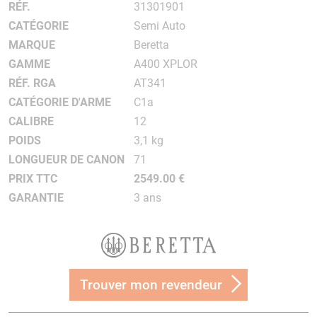
RÉF.
31301901
CATÉGORIE
Semi Auto
MARQUE
Beretta
GAMME
A400 XPLOR
RÉF. RGA
AT341
CATÉGORIE D'ARME
C1a
CALIBRE
12
POIDS
3,1 kg
LONGUEUR DE CANON
71
PRIX TTC
2549.00 €
GARANTIE
3 ans
Trouver mon revendeur