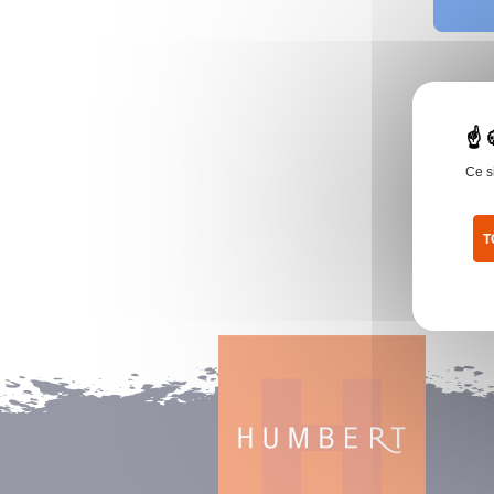
Ce s
T
Pol