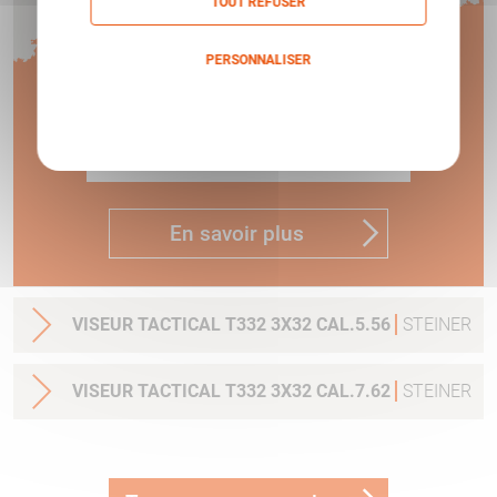
TOUT REFUSER
1 AN
PERSONNALISER
Politique de confidentialité
DE GARANTIE !
En savoir plus
VISEUR TACTICAL T332 3X32 CAL.5.56
STEINER
VISEUR TACTICAL T332 3X32 CAL.7.62
STEINER