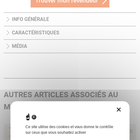
Trouver mon revendeur
INFO GÉNÉRALE
CARACTÉRISTIQUES
MÉDIA
AUTRES ARTICLES ASSOCIÉS AU
MODÈLE T432
×
Ce site utilise des cookies et vous donne le contrôle
VISEUR TACTICAL T432 4X32 CAL.7.62
STEINER
sur ceux que vous souhaitez activer