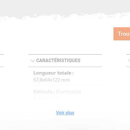
Trou
CARACTÉRISTIQUES
Longueur totale :
67,8x64x122 mm
Réticule :
Illuminated
Ballistic 7,62
,
Pupille :
10,2 mm
Voir plus
Champ de vision :
10,5 m