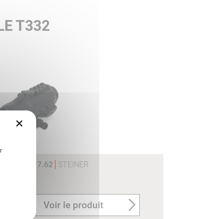
LE T332
×
r
 4X32 CAL.7.62
STEINER
Voir le produit