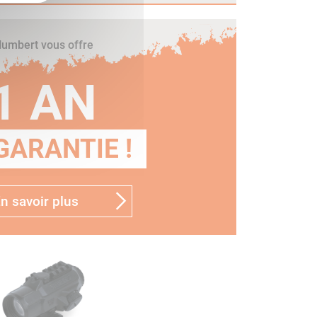
umbert vous offre
1 AN
GARANTIE !
n savoir plus