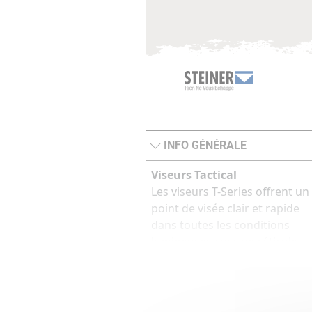
INFO GÉNÉRALE
Viseurs Tactical
Les viseurs T-Series offrent un
point de visée clair et rapide
dans toutes les conditions
lumineuses avec un réticule
ballistic entièrement lumineux
10 niveaux d’intensité pour le
jour, la nuit et la vision
nocturne.