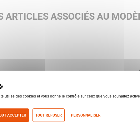
Diamètre de l'objectif :
32
mm
 ARTICLES ASSOCIÉS AU MODÈ
e
ite utilise des cookies et vous donne le contrôle sur ceux que vous souhaitez active
STEINER
VISEUR TACTICAL T432
OUT ACCEPTER
TOUT REFUSER
PERSONNALISER
itique de confidentialité
 le produit