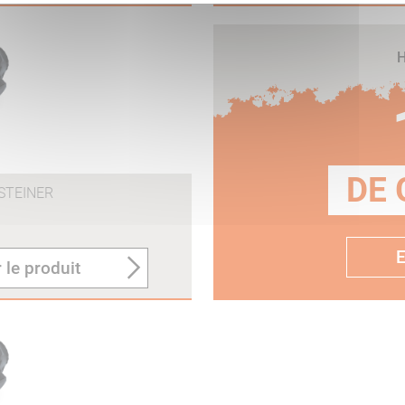
H
DE 
STEINER
E
 le produit