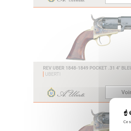
REV UBER 1848-1849 POCKET .31 4" BL
UBERTI
Voir
Ce s