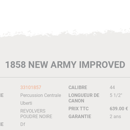
1858 NEW ARMY IMPROVED
33101857
CALIBRE
44
IE
Percussion Centrale
LONGUEUR DE
5 1/2"
CANON
Uberti
PRIX TTC
639.00 €
REVOLVERS
POUDRE NOIRE
GARANTIE
2 ans
IE
Df