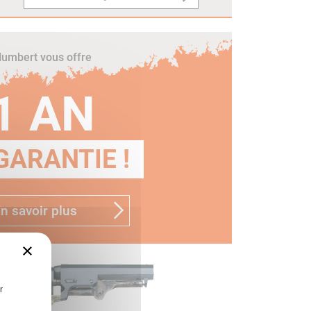
umbert vous offre
1 AN
GARANTIE !
n savoir plus
×
r