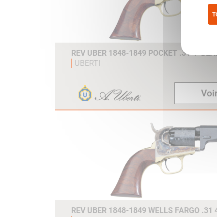
T
Pol
REV UBER 1848-1849 POCKET .31 4" BL
UBERTI
Voir
REV UBER 1848-1849 WELLS FARGO .31 