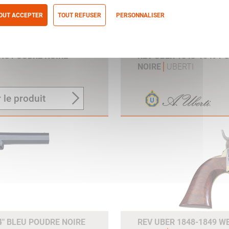
OUT ACCEPTER
TOUT REFUSER
PERSONNALISER
itique de confidentialité
ANC POUDRE NOIRE
REV UBER 1848-1849 P
NOIRE
UBERTI
 le produit
4" BLEU POUDRE NOIRE
REV UBER 1848-1849 WE