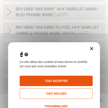
REV UBER 1860 ARMY .44 8" BARILLET GRAVE-
BLEU POUDRE NOIRE
UBERTI
REV UBER 1860 ARMY FLUTED .44 8" BARILLET
CANNELE POUDRE NOIRE 340410
UBERTI
REV UBER 1860 ARMY FLUTED .44 8" BARILLET
×
CANNELE-BLEU POUDRE NOIRE
UBERTI
Ce site utilise des cookies et vous donne le contrôle
REV UBER 1860 ARMY 44 8" POUDRE NOIRE
sur ceux que vous souhaitez activer
UBERTI
TOUT ACCEPTER
REV UBER 1860 ARMY CIVIL .44 8" POUDRE
NOIRE 340480
UBERTI
TOUT REFUSER
REV UBER 1860 ARMY CIVIL .44 8" BLEU POUDRE
NOIRE
UBERTI
PERSONNALISER