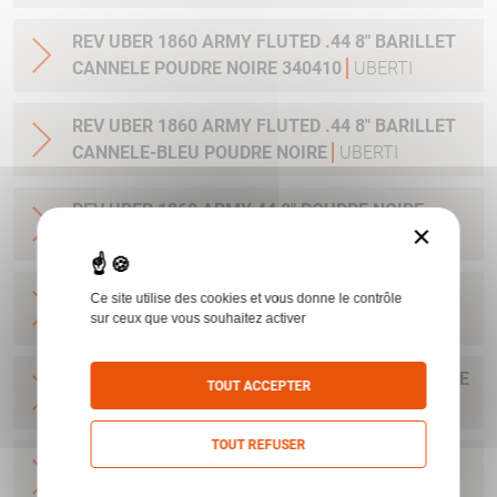
REV UBER 1860 ARMY FLUTED .44 8" BARILLET
CANNELE POUDRE NOIRE 340410
UBERTI
REV UBER 1860 ARMY FLUTED .44 8" BARILLET
CANNELE-BLEU POUDRE NOIRE
UBERTI
REV UBER 1860 ARMY 44 8" POUDRE NOIRE
×
UBERTI
REV UBER 1860 ARMY CIVIL .44 8" POUDRE
Ce site utilise des cookies et vous donne le contrôle
sur ceux que vous souhaitez activer
NOIRE 340480
UBERTI
REV UBER 1860 ARMY CIVIL .44 8" BLEU POUDRE
TOUT ACCEPTER
NOIRE
UBERTI
TOUT REFUSER
REV UBER 1860 ARMY CIVIL .44 8" ANTIQUE
POUDRE NOIRE
UBERTI