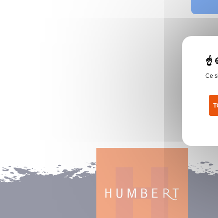
Ce s
T
Pol