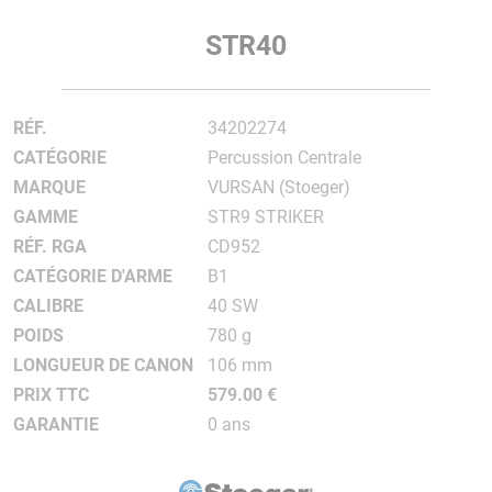
STR40
RÉF.
34202274
CATÉGORIE
Percussion Centrale
MARQUE
VURSAN (Stoeger)
GAMME
STR9 STRIKER
RÉF. RGA
CD952
CATÉGORIE D'ARME
B1
CALIBRE
40 SW
POIDS
780 g
LONGUEUR DE CANON
106 mm
PRIX TTC
579.00 €
GARANTIE
0 ans