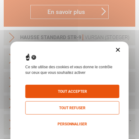
En savoir plus
HAUSSE STANDARD STR-9
VURSAN (STOEGER)
×
HAUSSE REGLABLE FIBRE OPTIQUE STR-9
VURSAN (STOEGER)
Ce site utilise des cookies et vous donne le contrôle
sur ceux que vous souhaitez activer
GUIDON FIBRE OPTIQUE STR-9
VURSAN
(STOEGER)
TOUT ACCEPTER
GUIDON STANDARD STR-9
VURSAN (STOEGER)
TOUT REFUSER
PISTOLET STR9F MATCH CAL 9X19 - 17 COUPS -
PERSONNALISER
2 CHARGEURS
VURSAN (STOEGER)
Politique de confidentialité