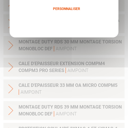
COMP SERIES
AIMPOINT
PERSONNALISER
COLLIER 30MM EMBASE QUICK REALEASE PICA
Politique de confidentialité
MIL STD 1913 COMPM4
AIMPOINT
MONTAGE DUTY RDS 30 MM MONTAGE TORSION
MONOBLOC DEF
AIMPOINT
CALE D'EPAISSEUR EXTENSION COMPM4
COMPM3 PRO SERIES
AIMPOINT
CALE D'EPAISSEUR 33 MM OA MICRO COMPM5
AIMPOINT
MONTAGE DUTY RDS 39 MM MONTAGE TORSION
MONOBLOC DEF
AIMPOINT