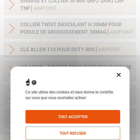
EMBASE ET COLLIER 30 MM QRP2 QRW2 LRP
TNP
AIMPOINT
COLLIER TWIST BASCULANT H 30MM POUR
PODULE DE GROSSISSEMENT 3XMAG
AIMPOINT
CLE ALLEN T10 POUR DUTY RDS
AIMPOINT
VIS M3X8 - 4 PIECES POUR DUTY RDS MONTAGE
×
39 MM
AIMPOINT
VIS M5X6 - 2 PIECES POUR COMPM4 ET M4S
Ce site utilise des cookies et vous donne le contrôle
AIMPOINT
sur ceux que vous souhaitez activer
MONTAGE FIXE ACRO 45 PICATINNY RAIL DEF
TOUT ACCEPTER
AIMPOINT
TOUT REFUSER
COLLIER EMBASE WEAVER PICA LARGE 30 MM