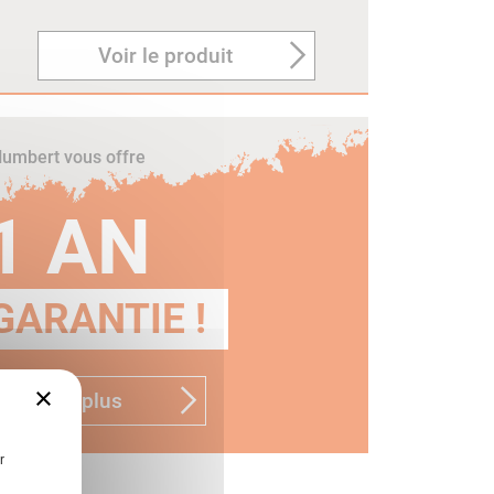
Voir le produit
umbert vous offre
1 AN
GARANTIE !
×
n savoir plus
r