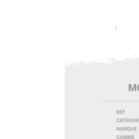
M
RÉF.
CATÉGOR
MARQUE
GAMME