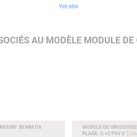
variable (-2 à +2)
Voir plus
SOCIÉS AU MODÈLE MODULE DE
t
 MOUNT 30 MM OA
MODULE DE GROSSISSE
PLAGE -2 +2 FOV 6°
AI