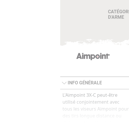
CATÉGOR
D'ARME
INFO GÉNÉRALE
L'Aimpoint 3X-C peut-être
utilisé conjointement avec
tous les viseurs Aimpoint pour
des tirs longue distance ou
d'observation. Un réglage