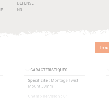
DEFENSE
IE
NR
Trou
CARACTÉRISTIQUES
Spécificité :
Montage Twist
Mount 39mm
Champ de vision :
6°
Mise au point :
Dioptrie