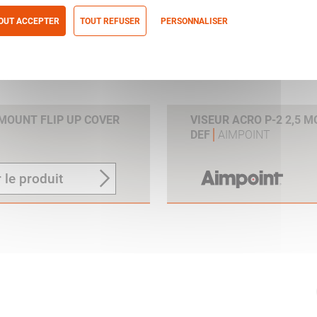
OUT ACCEPTER
TOUT REFUSER
PERSONNALISER
itique de confidentialité
 MOUNT FLIP UP COVER
VISEUR ACRO P-2 2,5 
DEF
AIMPOINT
 le produit