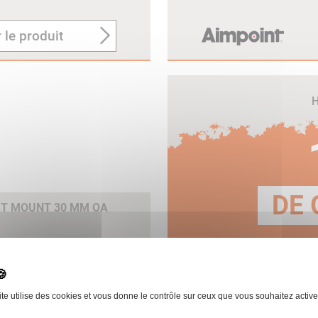
 le produit
H
DE 
ST MOUNT 30 MM OA
E
 le produit
ite utilise des cookies et vous donne le contrôle sur ceux que vous souhaitez active