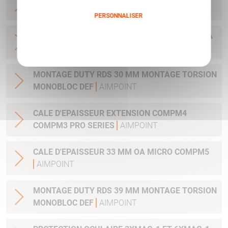
COMP SERIES
AIMPOINT
PERSONNALISER
COLLIER 30MM EMBASE QUICK REALEASE PICA
Politique de confidentialité
MIL STD 1913 COMPM4
AIMPOINT
MONTAGE DUTY RDS 30 MM MONTAGE TORSION
MONOBLOC DEF
AIMPOINT
CALE D'EPAISSEUR EXTENSION COMPM4
COMPM3 PRO SERIES
AIMPOINT
CALE D'EPAISSEUR 33 MM OA MICRO COMPM5
AIMPOINT
MONTAGE DUTY RDS 39 MM MONTAGE TORSION
MONOBLOC DEF
AIMPOINT