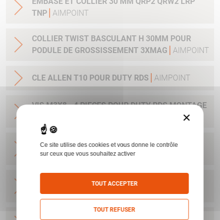
EMBASE ET COLLIER 30 MM QRP2 QRW2 LRP
TNP
AIMPOINT
COLLIER TWIST BASCULANT H 30MM POUR
PODULE DE GROSSISSEMENT 3XMAG
AIMPOINT
CLE ALLEN T10 POUR DUTY RDS
AIMPOINT
VIS M3X8 - 4 PIECES POUR DUTY RDS MONTAGE
×
39 MM
AIMPOINT
VIS M5X6 - 2 PIECES POUR COMPM4 ET M4S
Ce site utilise des cookies et vous donne le contrôle
AIMPOINT
sur ceux que vous souhaitez activer
MONTAGE FIXE ACRO 45 PICATINNY RAIL DEF
TOUT ACCEPTER
AIMPOINT
TOUT REFUSER
COLLIER EMBASE WEAVER PICA LARGE 30 MM