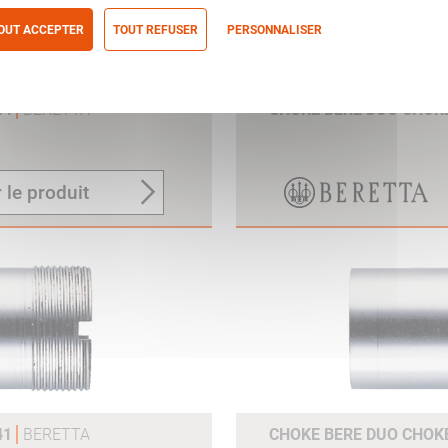
OUT ACCEPTER
TOUT REFUSER
PERSONNALISER
itique de confidentialité
44
BERETTA
CHOKE BERE DUO CHOKE
 le produit
41
BERETTA
CHOKE BERE DUO CHOKE