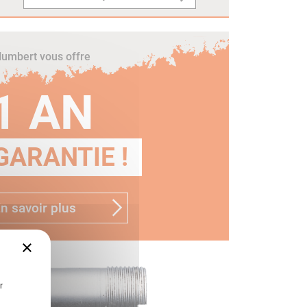
umbert vous offre
1 AN
GARANTIE !
n savoir plus
×
r