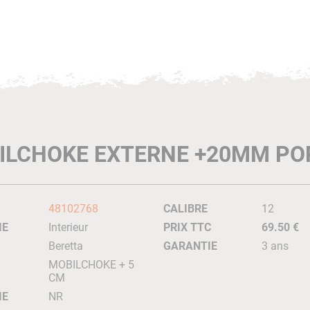
ILCHOKE EXTERNE +20MM POR
48102768
CALIBRE
12
IE
Interieur
PRIX TTC
69.50 €
Beretta
GARANTIE
3 ans
MOBILCHOKE + 5
CM
IE
NR