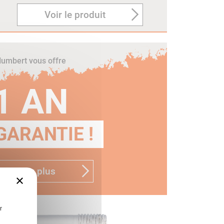
Voir le produit
umbert vous offre
1 AN
GARANTIE !
n savoir plus
×
r