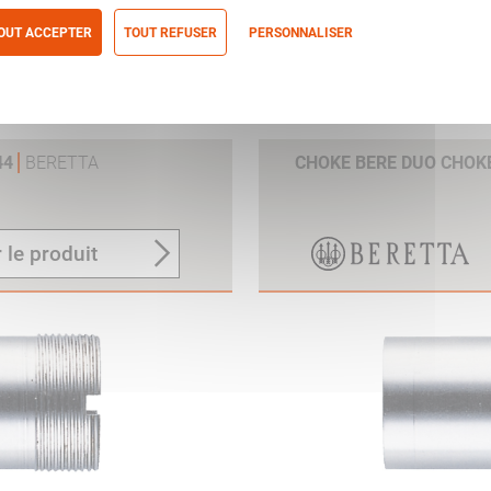
OUT ACCEPTER
TOUT REFUSER
PERSONNALISER
itique de confidentialité
44
BERETTA
CHOKE BERE DUO CHOKE
 le produit