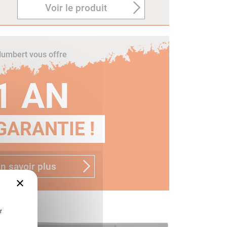
Voir le produit
umbert vous offre
1 AN
GARANTIE !
n savoir plus
×
r