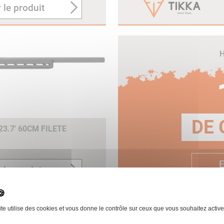
 le produit
H
DE 
3.7' 60CM FILETE
E
 le produit
ite utilise des cookies et vous donne le contrôle sur ceux que vous souhaitez active