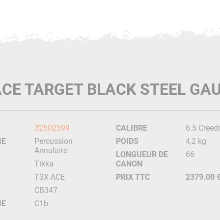
ACE TARGET BLACK STEEL GA
32502599
CALIBRE
6.5 Cree
IE
Percussion
POIDS
4,2 kg
Annulaire
LONGUEUR DE
66
Tikka
CANON
T3X ACE
PRIX TTC
2379.00 
CB347
IE
C1b