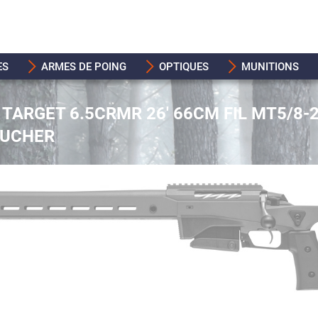
ES
ARMES DE POING
OPTIQUES
MUNITIONS
 TARGET 6.5CRMR 26' 66CM FIL MT5/8-
AUCHER