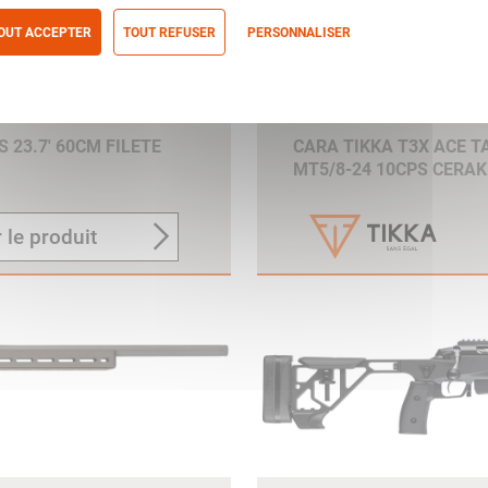
OUT ACCEPTER
TOUT REFUSER
PERSONNALISER
itique de confidentialité
 23.7' 60CM FILETE
CARA TIKKA T3X ACE TA
MT5/8-24 10CPS CERA
 le produit