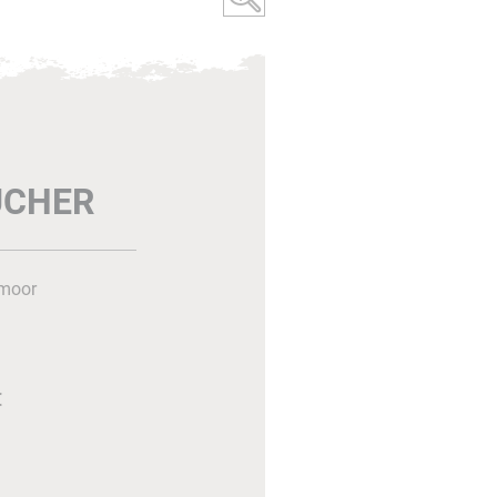
UCHER
dmoor
€