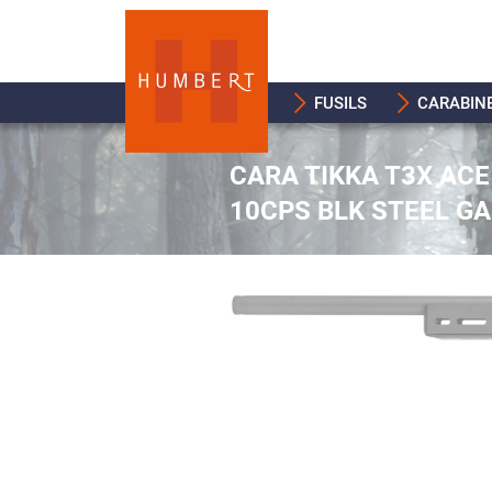
FUSILS
CARABIN
CARA TIKKA T3X ACE
10CPS BLK STEEL G