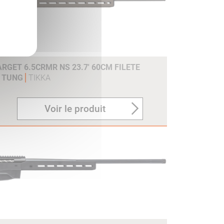
RGET 6.5CRMR NS 23.7' 60CM FILETE
K TUNG
TIKKA
Voir le produit