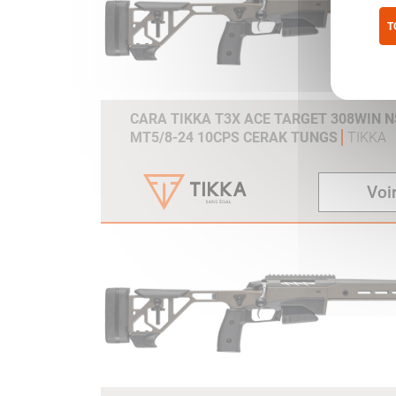
T
Pol
CARA TIKKA T3X ACE TARGET 308WIN NS
MT5/8-24 10CPS CERAK TUNGS
TIKKA
Voir