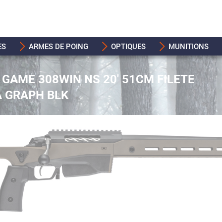
ES
ARMES DE POING
OPTIQUES
MUNITIONS
 GAME 308WIN NS 20' 51CM FILETE
A GRAPH BLK