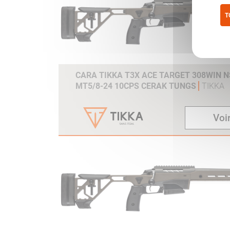
T
Pol
CARA TIKKA T3X ACE TARGET 308WIN NS
MT5/8-24 10CPS CERAK TUNGS
TIKKA
Voir