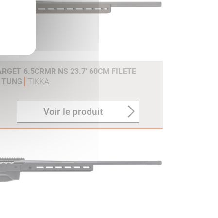
RGET 6.5CRMR NS 23.7' 60CM FILETE
K TUNG
TIKKA
Voir le produit