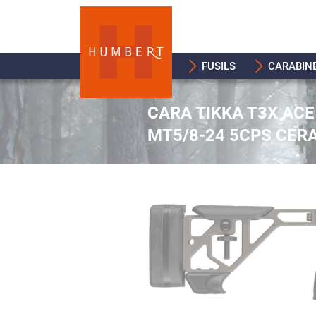
FUSILS
CARABIN
CARA TIKKA T3X ACE
MT5/8-24 5CPS CER