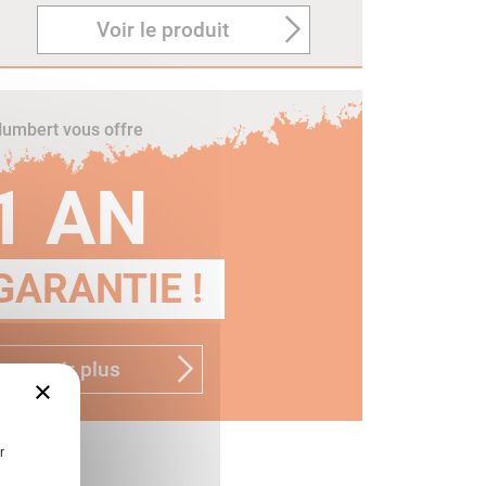
Voir le produit
umbert vous offre
1 AN
GARANTIE !
n savoir plus
×
r