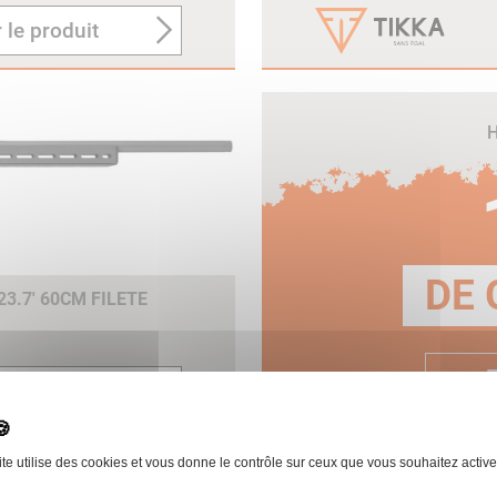
 le produit
H
DE 
3.7' 60CM FILETE
E
 le produit
ite utilise des cookies et vous donne le contrôle sur ceux que vous souhaitez active