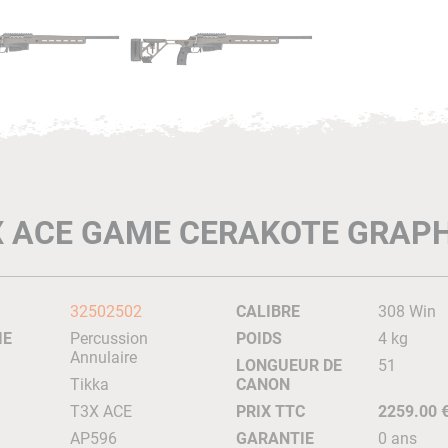
X ACE GAME CERAKOTE GRAPH
32502502
CALIBRE
308 Win
IE
Percussion
POIDS
4 kg
Annulaire
LONGUEUR DE
51
Tikka
CANON
T3X ACE
PRIX TTC
2259.00 
AP596
GARANTIE
0 ans