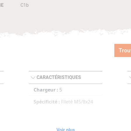
IE
C1b
Trou
CARACTÉRISTIQUES
Chargeur :
5
Spécificité :
Fileté M5/8x24
Voir plus