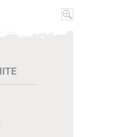
ITE
€