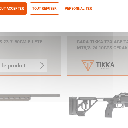
OUT ACCEPTER
TOUT REFUSER
PERSONNALISER
itique de confidentialité
 23.7' 60CM FILETE
CARA TIKKA T3X ACE TA
MT5/8-24 10CPS CERA
 le produit