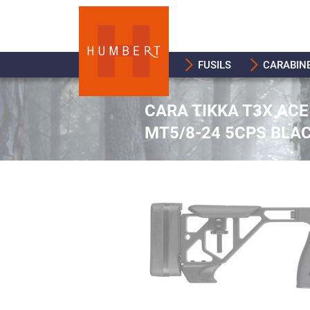
FUSILS
CARABIN
CARA TIKKA T3X ACE
MT5/8-24 5CPS BLA