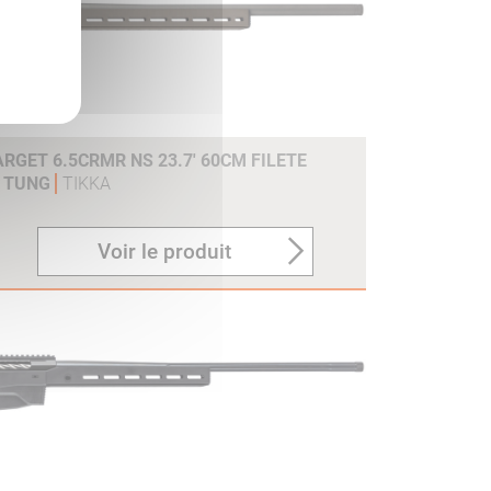
RGET 6.5CRMR NS 23.7' 60CM FILETE
K TUNG
TIKKA
Voir le produit