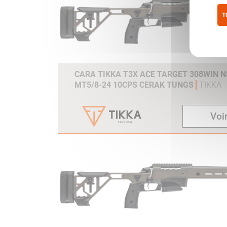
T
Pol
CARA TIKKA T3X ACE TARGET 308WIN NS
MT5/8-24 10CPS CERAK TUNGS
TIKKA
Voir