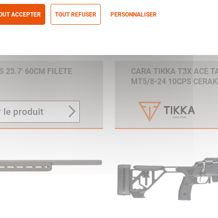
OUT ACCEPTER
TOUT REFUSER
PERSONNALISER
itique de confidentialité
 23.7' 60CM FILETE
CARA TIKKA T3X ACE TA
MT5/8-24 10CPS CERA
 le produit