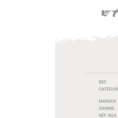
RÉF.
CATÉGOR
MARQUE
GAMME
RÉF. RGA