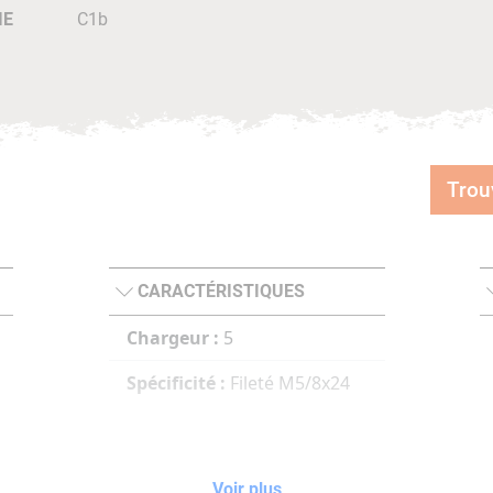
IE
C1b
Trou
CARACTÉRISTIQUES
Chargeur :
5
Spécificité :
Fileté M5/8x24
Voir plus