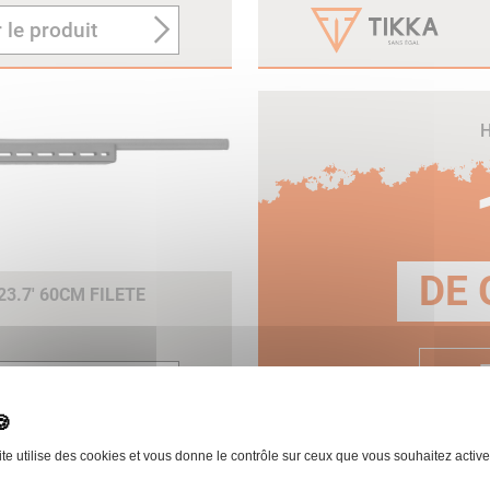
 le produit
H
DE 
3.7' 60CM FILETE
E
 le produit
ite utilise des cookies et vous donne le contrôle sur ceux que vous souhaitez active