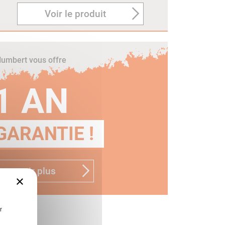
Voir le produit
umbert vous offre
1 AN
GARANTIE !
n savoir plus
×
r