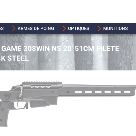
ES
ARMES DE POING
OPTIQUES
MUNITIONS
 GAME 308WIN NS 20' 51CM FILETE
CK STEEL