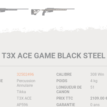
T3X ACE GAME BLACK STEEL
32502496
CALIBRE
308 Win
IE
Percussion
POIDS
4 kg
Annulaire
LONGUEUR DE
51
Tikka
CANON
T3X ACE
PRIX TTC
2109.00 
AP596
GARANTIE
0 ans