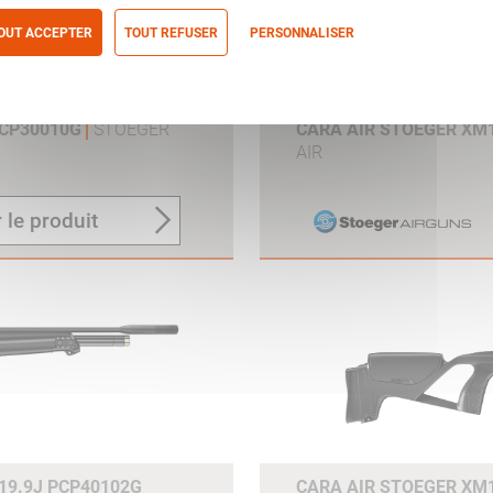
OUT ACCEPTER
TOUT REFUSER
PERSONNALISER
itique de confidentialité
PCP30010G
STOEGER
CARA AIR STOEGER XM1
AIR
 le produit
19.9J PCP40102G
CARA AIR STOEGER XM1