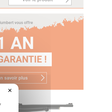
umbert vous offre
1 AN
GARANTIE !
n savoir plus
×
r