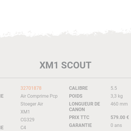
XM1 SCOUT
32701878
CALIBRE
5.5
IE
Air Comprime Pcp
POIDS
3,3 kg
Stoeger Air
LONGUEUR DE
460 mm
CANON
XM1
PRIX TTC
579.00 €
CG329
GARANTIE
0 ans
IE
C4