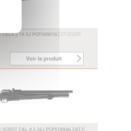
 CAL4.5 19.9J PCP30001G
STOEGER
Voir le produit
 SCOUT CAL.4.5 26J PCP51004A CAT.C