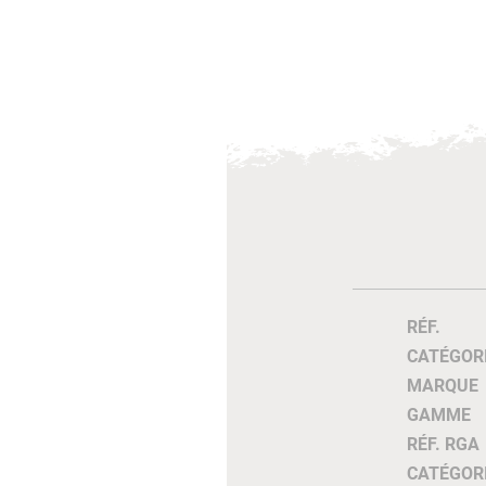
RÉF.
CATÉGOR
MARQUE
GAMME
RÉF. RGA
CATÉGOR