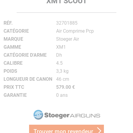
XM1 SCOUT
RÉF.
32701885
CATÉGORIE
Air Comprime Pcp
MARQUE
Stoeger Air
GAMME
XM1
CATÉGORIE D'ARME
Dh
CALIBRE
4.5
POIDS
3,3 kg
LONGUEUR DE CANON
46 cm
PRIX TTC
579.00 €
GARANTIE
0 ans
Trouver mon revendeur